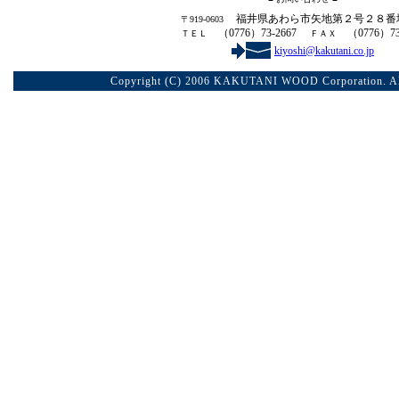
福井県あわら市
矢地第２号２８番
〒919-0603
（0776）73-2667
（0776）73-
ＴＥＬ
ＦＡＸ
kiyoshi@kakutani.co.jp
Copyright (C) 2006 KAKUTANI WOOD Corporation. All